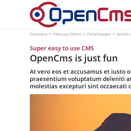
Skip to content
Overview
Mercury Demo
Detail pages
Article 
:
Super easy to use CMS
OpenCms is just fun
At vero eos et accusamus et iusto o
praesentium voluptatum deleniti at
molestias excepturi sint occaecati c