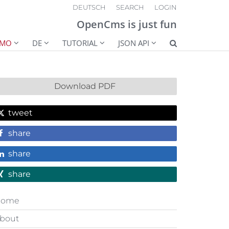
DEUTSCH
SEARCH
LOGIN
OpenCms is just fun
EMO
DE
TUTORIAL
JSON API
Download PDF
tweet
share
share
share
Home
bout