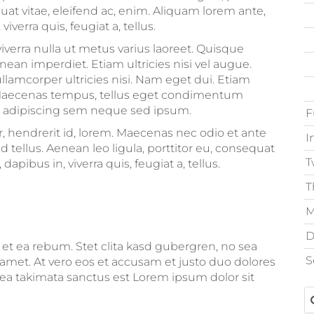
uat vitae, eleifend ac, enim. Aliquam lorem ante,
viverra quis, feugiat a, tellus.
iverra nulla ut metus varius laoreet. Quisque
ean imperdiet. Etiam ultricies nisi vel augue.
llamcorper ultricies nisi. Nam eget dui. Etiam
Maecenas tempus, tellus eget condimentum
t adipiscing sem neque sed ipsum.
F
, hendrerit id, lorem. Maecenas nec odio et ante
I
tellus. Aenean leo ligula, porttitor eu, consequat
T
apibus in, viverra quis, feugiat a, tellus.
T
M
D
 et ea rebum. Stet clita kasd gubergren, no sea
S
amet. At vero eos et accusam et justo duo dolores
sea takimata sanctus est Lorem ipsum dolor sit
S