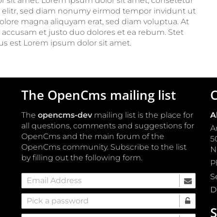
r sit amet. Lorem ipsum dolor sit amet, consetetur
 elitr, sed diam nonumy eirmod tempor invidunt ut
dolore magna aliquyam erat, sed diam voluptua. At
t accusam et justo duo dolores et ea rebum. Stet
us est Lorem ipsum dolor sit amet.
The OpenCms mailing list
C
The
opencms-dev
mailing list is the place for
A
all questions, comments and suggestions for
A
OpenCms and the main forum of the
5
OpenCms community. Subscribe to the list
by filling out the following form.
P
S
Email Address
D
Pick a password
S