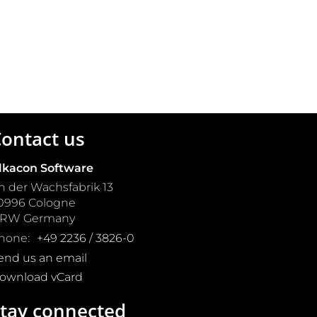
ontact us
lkacon Software
n der Wachsfabrik 13
0996
Cologne
NRW
Germany
hone:
+49 2236 / 3826-0
end us an email
ownload vCard
tay connected