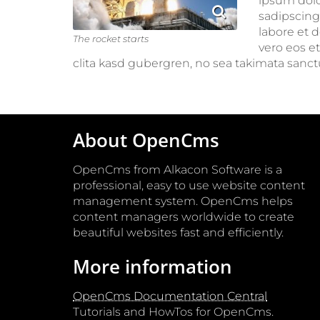
ipsum dolo
sadipscing
labore et 
The rocket starts
vero eos e
clita kasd gubergren, no sea takimata sanct
About OpenCms
OpenCms from Alkacon Software is a
professional, easy to use website content
management system. OpenCms helps
content managers worldwide to create
beautiful websites fast and efficiently.
More information
OpenCms Documentation Central
Tutorials and HowTos for OpenCms.