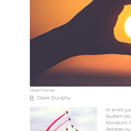
Heart Hands
By:
Claire Dunphy
In enim jus
Nullam dic
tincidunt.
Aenean vulp