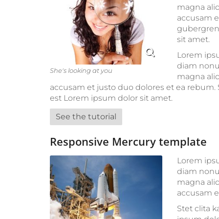
magna aliq
accusam et
gubergren,
sit amet.
Lorem ipsu
diam nonum
She's looking at you
magna aliq
accusam et justo duo dolores et ea rebum. 
est Lorem ipsum dolor sit amet.
See the tutorial
Responsive Mercury template
Lorem ipsu
diam nonum
magna aliq
accusam et
Stet clita