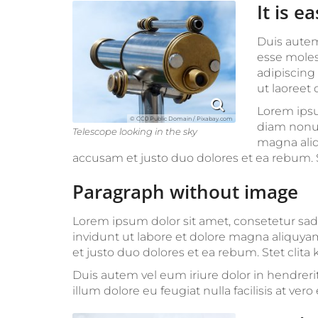
It is e
Duis autem 
esse moles
adipiscing
ut laoreet
Lorem ipsu
© CC0 Public Domain / Pixabay.com
diam nonum
Telescope looking in the sky
magna aliq
accusam et justo duo dolores et ea rebum. S
Paragraph without image
Lorem ipsum dolor sit amet, consetetur sa
invidunt ut labore et dolore magna aliquya
et justo duo dolores et ea rebum. Stet clita
Duis autem vel eum iriure dolor in hendrerit
illum dolore eu feugiat nulla facilisis at ve