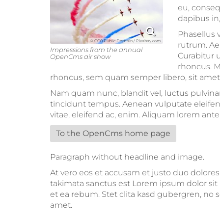
eu, conseq
dapibus in, 
Phasellus v
© CC0 Public Domain / Pixabay.com
rutrum. Aen
Impressions from the annual
Curabitur u
OpenCms air show
rhoncus. 
rhoncus, sem quam semper libero, sit ame
Nam quam nunc, blandit vel, luctus pulvinar
tincidunt tempus. Aenean vulputate eleifend 
vitae, eleifend ac, enim. Aliquam lorem ante, d
To the OpenCms home page
Paragraph without headline and image.
At vero eos et accusam et justo duo dolores
takimata sanctus est Lorem ipsum dolor sit 
et ea rebum. Stet clita kasd gubergren, no 
amet.