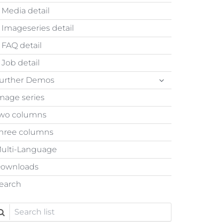
Media detail
Imageseries detail
FAQ detail
Job detail
urther Demos
mage series
wo columns
hree columns
ulti-Language
ownloads
earch
earch list