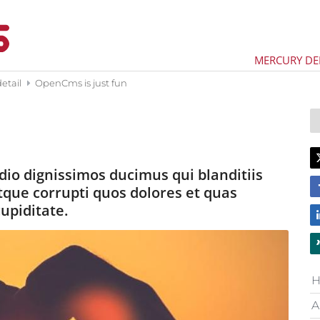
MERCURY D
detail
OpenCms is just fun
dio dignissimos ducimus qui blanditiis
que corrupti quos dolores et quas
upiditate.
A