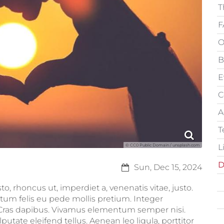
T
F
O
B
E
C
A
T
L
© CC0 Public Domain / unsplash.com
D
Date:
Sun, Dec 15, 2024
to, rhoncus ut, imperdiet a, venenatis vitae, justo.
tum felis eu pede mollis pretium. Integer
 Cras dapibus. Vivamus elementum semper nisi.
utate eleifend tellus. Aenean leo ligula, porttitor