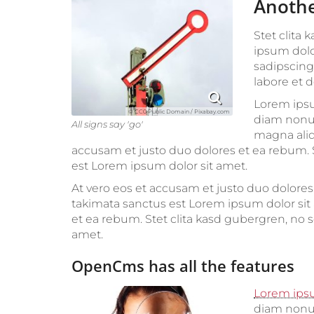
Anothe
Stet clita
ipsum dolo
sadipscing
labore et 
Lorem ipsu
© CC0 Public Domain / Pixabay.com
diam nonum
All signs say 'go'
magna aliq
accusam et justo duo dolores et ea rebum. 
est Lorem ipsum dolor sit amet.
At vero eos et accusam et justo duo dolores
takimata sanctus est Lorem ipsum dolor sit 
et ea rebum. Stet clita kasd gubergren, no 
amet.
OpenCms has all the features
Lorem ips
diam nonum