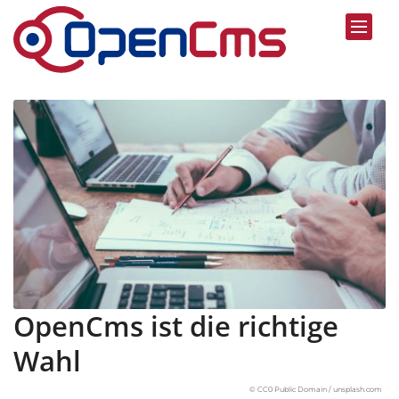
Zum Inhalt springen
OpenCms ist die richtige
Wahl
© CC0 Public Domain / unsplash.com